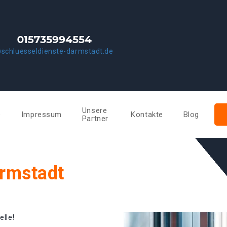
schluesseldienste-darmstadt.de
Unsere
e
Impressum
Kontakte
Blog
Partner
armstadt
elle!