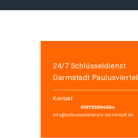
24/7 Schlüsseldienst
Darmstadt Paulusviertel
Kontakt
info@schluesseldienste-darmstadt.de