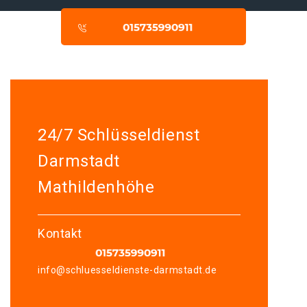
24/7 Schlüsseldienst
Darmstadt
Mathildenhöhe
Kontakt
info@schluesseldienste-darmstadt.de